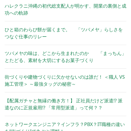
ハレクラニ沖縄の初代総支配人が明かす、開業の裏側と成
功への軌跡
ひと箱のわらび餅が届くまで。 「ツバメヤ」らしさを
つなぐ仕事のリレー
ツバメヤの味は、どこから生まれたのか 「まっちん」
とたどる、素材を大切にするお菓子づくり
街づくりや建物づくりに欠かせないのは誰だ！ ＜職人 VS
施工管理＞ ～最強タッグの秘密～
【配属ガチャと無縁の働き方！】 正社員だけど派遣!? 派
遣なのに正規雇用!? 「常用型派遣」って何？？
ネットワークエンジニア？インフラ？PBX？IT職種の違い