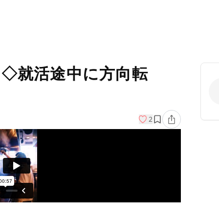
ー◇就活途中に方向転
2