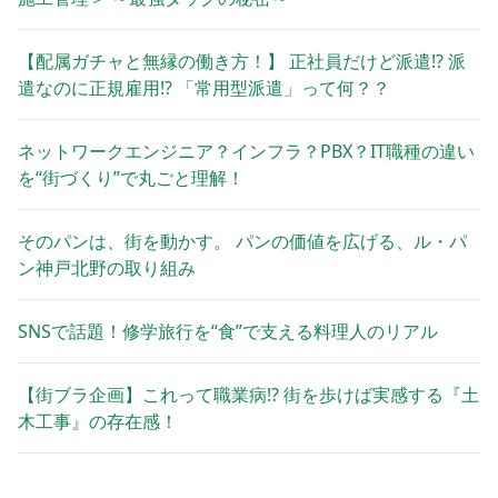
【配属ガチャと無縁の働き方！】 正社員だけど派遣!? 派
遣なのに正規雇用!? 「常用型派遣」って何？？
ネットワークエンジニア？インフラ？PBX？IT職種の違い
を“街づくり”で丸ごと理解！
そのパンは、街を動かす。 パンの価値を広げる、ル・パ
ン神戸北野の取り組み
SNSで話題！修学旅行を“食”で支える料理人のリアル
【街ブラ企画】これって職業病!? 街を歩けば実感する『土
木工事』の存在感！