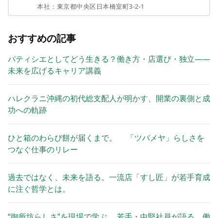
本社：
東京都中央区日本橋室町3-2-1
おすすめの記事
パティシエとしてどう生きる？働き方・店選び・独立——
未来を広げるキャリア講義
ハレクラニ沖縄の初代総支配人が明かす、開業の裏側と成
功への軌跡
ひと箱のわらび餅が届くまで。 「ツバメヤ」らしさを
つなぐ仕事のリレー
過去ではなく、未来を語る。一流店「すし匠」が若手育成
に注ぐ哲学とは。
“御所坊らしさ”を現場で学ぶ。 若手・中堅社員が語る、働