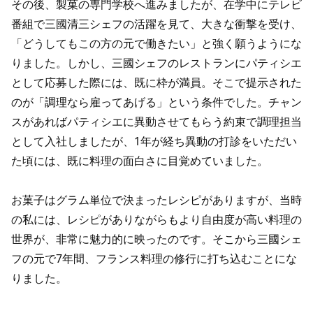
その後、製菓の専門学校へ進みましたが、在学中にテレビ
番組で三國清三シェフの活躍を見て、大きな衝撃を受け、
「どうしてもこの方の元で働きたい」と強く願うようにな
りました。しかし、三國シェフのレストランにパティシエ
として応募した際には、既に枠が満員。そこで提示された
のが「調理なら雇ってあげる」という条件でした。チャン
スがあればパティシエに異動させてもらう約束で調理担当
として入社しましたが、1年が経ち異動の打診をいただい
た頃には、既に料理の面白さに目覚めていました。
お菓子はグラム単位で決まったレシピがありますが、当時
の私には、レシピがありながらもより自由度が高い料理の
世界が、非常に魅力的に映ったのです。そこから三國シェ
フの元で7年間、フランス料理の修行に打ち込むことにな
りました。