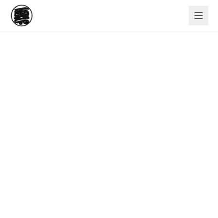
メインコンテンツへスキップ
全額会社負担で資格・免許取得ができます！！
ゼロ建設工業株式会社では免許を取得する時に必要な
試験費用はもちろん試験取得の為にかかる交通費も会
社が全額負担する制度があります！