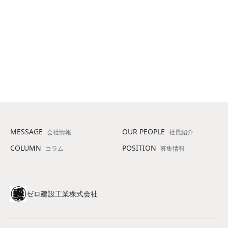
2021
2004
年入社
年入社
本社
・
施工管理
本社
・
施工管理
位田 龍之助
（大阪ＥＣＯ動物海洋専門学校出身）
安藤 正彦
（大阪ＥＣＯ動物海洋専門学校出身）
詳細を見る
詳細を見る
MESSAGE
OUR PEOPLE
会社情報
社員紹介
COLUMN
POSITION
コラム
募集情報
ゼロ建設工業株式会社