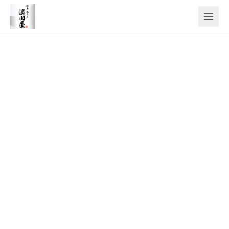
メインコンテンツへスキップ
株式会社TOURI＜博多水たき 濵田屋＞
募集情報