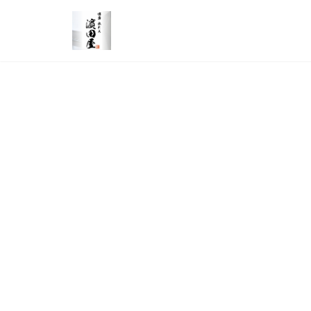
メインコンテンツへスキップ
株式会社TOURI＜博多水たき 濵田屋＞
募集情報