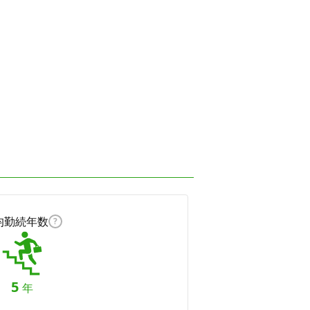
均勤続年数
?
5
年