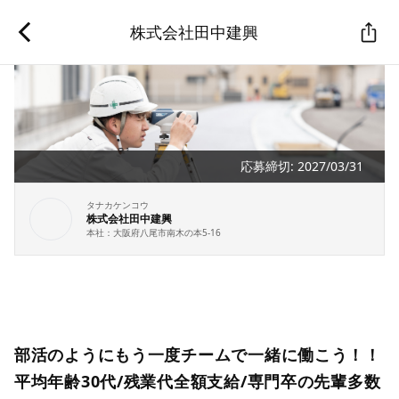
株式会社田中建興
応募締切:
2027/03/31
タナカケンコウ
株式会社田中建興
本社：
大阪府八尾市南木の本5-16
部活のようにもう一度チームで一緒に働こう！！
平均年齢30代/残業代全額支給/専門卒の先輩多数