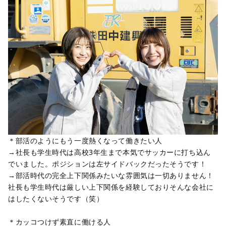
社で一貫した工事を行える点も当社ならではの強みです。配属
先は工事部と推進部がありますが、あなたの希望を最優先しま
す。
＊その他、社長が建築士の資格を保有しているので注文建築・
リフォーム事業にも仕事の領域を広げています。
常に新しい何かを探求し令和の時代を築いていきます。
＊部活のようにもう一度熱くなって働きたい人
→社長も学生時代は高校3年生まで本気でサッカーに打ち込ん
でいました。ポジションは左サイドバックだったそうです！
→部活時代の完全上下関係みたいな雰囲気は一切ありません！
社長も学生時代は厳しい上下関係を経験しておりそんな会社に
はしたくないそうです（笑）
＊カッコつけず素直に働ける人