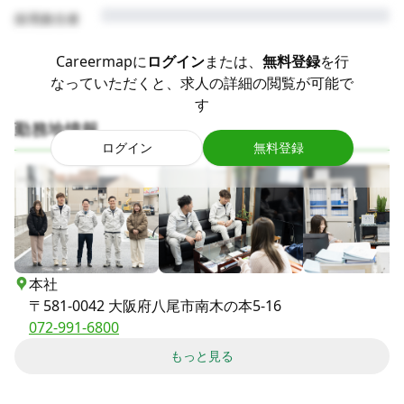
採用責任者
Careermapに
ログイン
または、
無料登録
を行
なっていただくと、求人の詳細の閲覧が可能で
す
勤務地情報
ログイン
無料登録
本社
〒
581-0042
大阪府八尾市南木の本5-16
072-991-6800
もっと見る