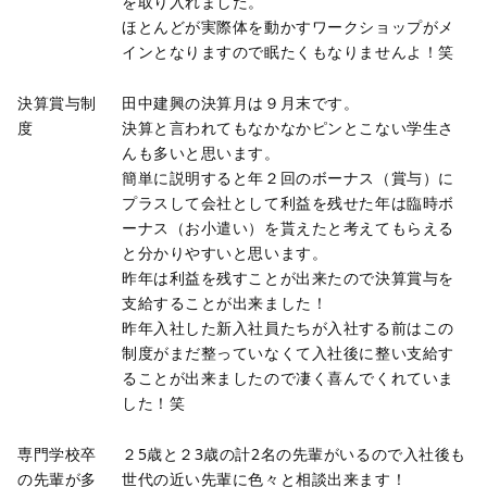
を取り入れました。
ほとんどが実際体を動かすワークショップがメ
インとなりますので眠たくもなりませんよ！笑
決算賞与制
田中建興の決算月は９月末です。
度
決算と言われてもなかなかピンとこない学生さ
んも多いと思います。
簡単に説明すると年２回のボーナス（賞与）に
プラスして会社として利益を残せた年は臨時ボ
ーナス（お小遣い）を貰えたと考えてもらえる
と分かりやすいと思います。
昨年は利益を残すことが出来たので決算賞与を
支給することが出来ました！
昨年入社した新入社員たちが入社する前はこの
制度がまだ整っていなくて入社後に整い支給す
ることが出来ましたので凄く喜んでくれていま
した！笑
専門学校卒
２5歳と２3歳の計2名の先輩がいるので入社後も
の先輩が多
世代の近い先輩に色々と相談出来ます！