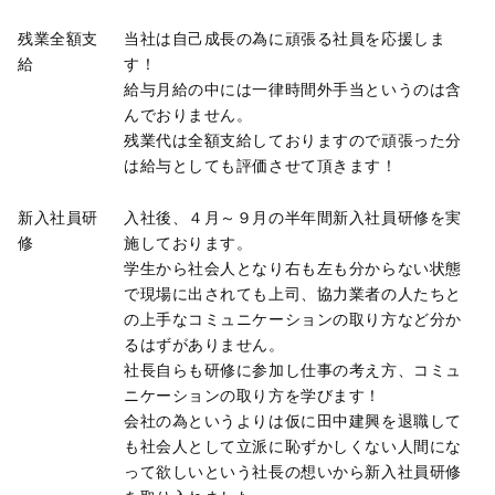
残業全額支
当社は自己成長の為に頑張る社員を応援しま
給
す！
給与月給の中には一律時間外手当というのは含
んでおりません。
残業代は全額支給しておりますので頑張った分
は給与としても評価させて頂きます！
新入社員研
入社後、４月～９月の半年間新入社員研修を実
修
施しております。
学生から社会人となり右も左も分からない状態
で現場に出されても上司、協力業者の人たちと
の上手なコミュニケーションの取り方など分か
るはずがありません。
社長自らも研修に参加し仕事の考え方、コミュ
ニケーションの取り方を学びます！
会社の為というよりは仮に田中建興を退職して
も社会人として立派に恥ずかしくない人間にな
って欲しいという社長の想いから新入社員研修