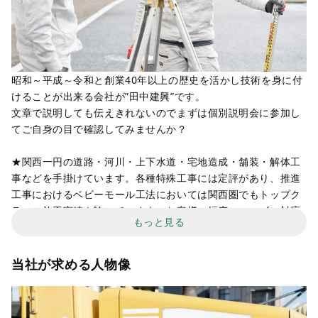
昭和～平成～令和と創業40年以上の歴史を活かし技術を身に付
けることが出来る会社が”田中建興”です。
文章で説明しても伝えきれないのでまずは個別説明会に参加し
てご自身の目で確認してみませんか？
★関西一円の道路・河川・上下水道・宅地造成・舗装・解体工
事などを手掛けています。各種特殊工事には定評があり、推進
工事におけるベビーモール工法においては関西圏でもトップク
ラスの施工実績を誇っています。お客様の幅広いニーズに対応
もっと見る
しています。
＊実際の仕事は、工事における施工管理業務全般の他、自らも
当社が求める人物像
施工にも携わります。重機の操作や施工の技術を習得したり、
実践を通して工事の流れをつかんだり、モノづくりに関わりた
い人にはピッタリの環境。ダンプなどの重機も多数保有し、自