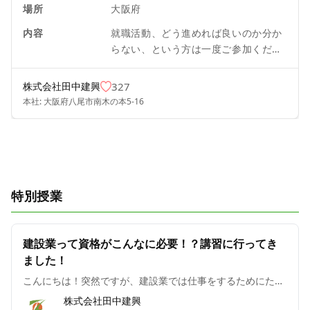
場所
大阪府
内容
就職活動、どう進めれば良いのか分か
らない、という方は一度ご参加くださ
い！ 弊社説明会では良いことだけでな
く悪いことも全てお伝えします！ 新入
株式会社田中建興
327
社員がなぜ当社を選んだのか？就職活
本社:
大阪府八尾市南木の本5-16
動でなにを頑張ったか？など先輩に質
問出来る座談会も開催予定です！ 会社
のことだけでなく業界のことについて
もお伝え出来ればと思います。 〈内
容〉 ◎会社説明 ◎現場見学 ◎先輩社
員座談会 ◎企業選びのポイントについ
特別授業
て etc
建設業って資格がこんなに必要！？講習に行ってき
ました！
こんにちは！突然ですが、建設業では仕事をするためにたく
さんの資格や免許が必要なことをご存じですか？現場ではク
株式会社田中建興
レーンや建設機械など、さまざまな重機を使用します。便利