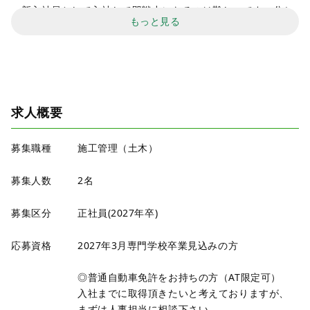
→新入社員として入社して即戦力になるのは難しいです。分か
もっと見る
らないことは素直に受け止めて質問する。これも新入社員の立
派な仕事です。
「失敗なくして成功はない」です。
＊友達を大事に出来る人
→田中建興の仕事の1～2割は友人からの依頼の仕事で成り立っ
求人概要
ています。
→友達の結婚式、旅など仕事を気にせずどんどん行って下さ
募集職種
施工管理（土木）
い。会社が責任持ってフォローします。
募集人数
2名
✔POINT
□昨年入社した20代の先輩（修成建設専門学校卒）がいるの
募集区分
正社員(2027年卒)
で、わからないことは何でも聞いてください！
□入社後は半年間、月一回の研修を行います。コミュニケーシ
応募資格
2027年3月専門学校卒業見込みの方
ョンの取り方や、仕事の心構えなど、「そういうことか！」と
いう気づきが盛りだくさん。5年後、10年後の活躍を見据え
◎普通自動車免許をお持ちの方（AT限定可）
入社までに取得頂きたいと考えておりますが、
まずは人事担当に相談下さい。