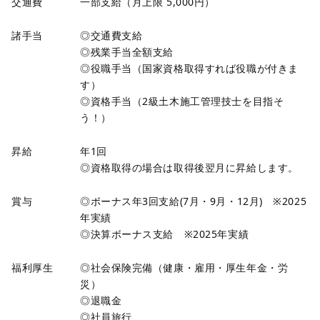
交通費
一部支給（月上限 5,000円）
諸手当
◎交通費支給
◎残業手当全額支給
◎役職手当（国家資格取得すれば役職が付きま
す）
◎資格手当（2級土木施工管理技士を目指そ
う！）
昇給
年1回
◎資格取得の場合は取得後翌月に昇給します。
賞与
◎ボーナス年3回支給(7月・9月・12月) ※2025
年実績
◎決算ボーナス支給 ※2025年実績
福利厚生
◎社会保険完備（健康・雇用・厚生年金・労
災）
◎退職金
◎社員旅行