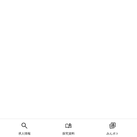
求人情報
探究資料
みんポト